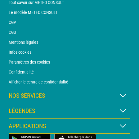
Tout savoir sur METEO CONSULT
Le modèle METEO CONSULT
CGV
CGU
Mentions légales
Infos cookies
Paramètres des cookies
Confidentialité
Afficher le centre de confidentialité
NOS SERVICES
Abonnement METEO Xpert
LÉGENDES
Abonnement METEO PRO
Légende des cartes
APPLICATIONS
Consultation avec un prévisionniste
Légende des pictogrammes