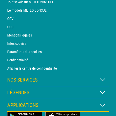
Tout savoir sur METEO CONSULT
Le modèle METEO CONSULT
CGV
CGU
Mentions légales
Infos cookies
Paramètres des cookies
Confidentialité
Afficher le centre de confidentialité
NOS SERVICES
Abonnement METEO Xpert
LÉGENDES
Abonnement METEO PRO
Légende des cartes
APPLICATIONS
Consultation avec un prévisionniste
Légende des pictogrammes