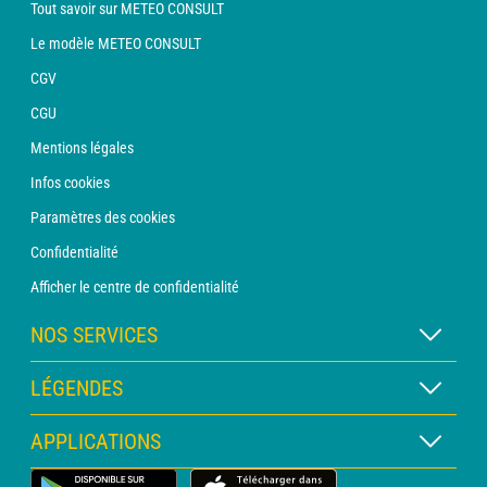
Tout savoir sur METEO CONSULT
Le modèle METEO CONSULT
CGV
CGU
Mentions légales
Infos cookies
Paramètres des cookies
Confidentialité
Afficher le centre de confidentialité
NOS SERVICES
Abonnement METEO Xpert
LÉGENDES
Abonnement METEO PRO
Légende des cartes
APPLICATIONS
Consultation avec un prévisionniste
Légende des pictogrammes