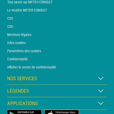
Tout savoir sur METEO CONSULT
Le modèle METEO CONSULT
CGV
CGU
Mentions légales
Infos cookies
Paramètres des cookies
Confidentialité
Afficher le centre de confidentialité
NOS SERVICES
Abonnement METEO Xpert
LÉGENDES
Abonnement METEO PRO
Légende des cartes
APPLICATIONS
Consultation avec un prévisionniste
Légende des pictogrammes