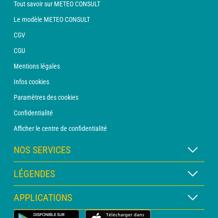
Tout savoir sur METEO CONSULT
Le modèle METEO CONSULT
CGV
CGU
Mentions légales
Infos cookies
Paramètres des cookies
Confidentialité
Afficher le centre de confidentialité
NOS SERVICES
Abonnement METEO Xpert
LÉGENDES
Abonnement METEO PRO
Légende des cartes
APPLICATIONS
Consultation avec un prévisionniste
Légende des pictogrammes