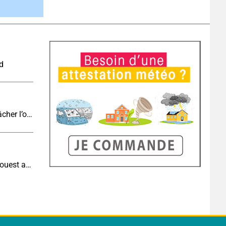
nd
Eclipse J-4 : le brouillard côtier du soir peut-il gâcher l’observation de l’éclipse à la plage ?
Météo aujourd'hui : très fortes chaleurs au sud-ouest avant des orages, jusqu'à 39°C