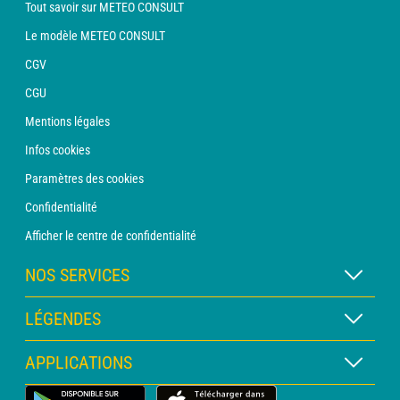
Tout savoir sur METEO CONSULT
Le modèle METEO CONSULT
CGV
CGU
Mentions légales
Infos cookies
Paramètres des cookies
Confidentialité
Afficher le centre de confidentialité
NOS SERVICES
Abonnement METEO Xpert
LÉGENDES
Abonnement METEO PRO
Légende des cartes
APPLICATIONS
Consultation avec un prévisionniste
Légende des pictogrammes