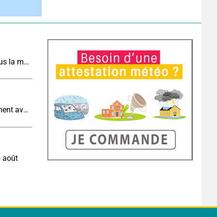
Météo de demain : un dimanche très chaud, sous la menace de quelques orages
Eclipse J-5 : l'humidité augmente-t-elle brutalement avec la chute de température pendant l'éclipse du 12 août ?
5 août