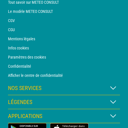
Tout savoir sur METEO CONSULT
Le modèle METEO CONSULT
CGV
CGU
Mentions légales
Infos cookies
Paramètres des cookies
Confidentialité
Afficher le centre de confidentialité
NOS SERVICES
Abonnement METEO Xpert
LÉGENDES
Abonnement METEO PRO
Légende des cartes
APPLICATIONS
Consultation avec un prévisionniste
Légende des pictogrammes