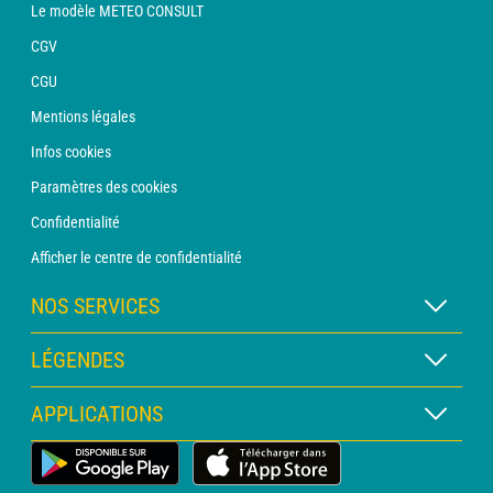
Le modèle METEO CONSULT
CGV
CGU
Mentions légales
Infos cookies
Paramètres des cookies
Confidentialité
Afficher le centre de confidentialité
NOS SERVICES
Abonnement METEO Xpert
LÉGENDES
Abonnement METEO PRO
Légende des cartes
APPLICATIONS
Consultation avec un prévisionniste
Légende des pictogrammes
Bulletin PRO
Application Météo Terrestre
Glossaire