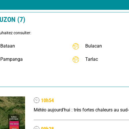
UZON (7)
uhaitez consulter:
Bataan
Bulacan
Pampanga
Tarlac
10h54
09h28