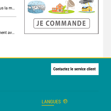
Météo de demain : un dimanche très chaud, sous la menace de quelques orages
Eclipse J-5 : l'humidité augmente-t-elle brutalement avec la chute de température pendant l'éclipse du 12 août ?
Contactez le service client
LANGUES