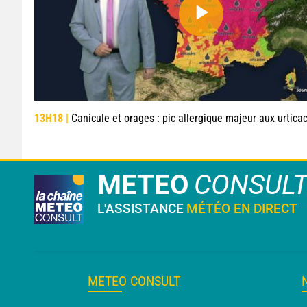
13H18 |
Canicule et orages : pic allergique majeur aux urticacées sur l
METEO
CONSUL
L'ASSISTANCE
MÉTÉO EN DIRECT
METEO CONSULT