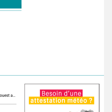
Météo aujourd'hui : très fortes chaleurs au sud-ouest avant des orages, jusqu'à 39°C