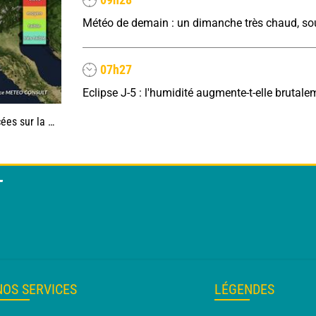
07h27
a moitié nord
T
NOS SERVICES
LÉGENDES