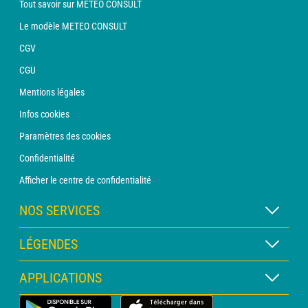
Tout savoir sur METEO CONSULT
Le modèle METEO CONSULT
CGV
CGU
Mentions légales
Infos cookies
Paramètres des cookies
Confidentialité
Afficher le centre de confidentialité
NOS SERVICES
Abonnement METEO Xpert
LÉGENDES
Abonnement METEO PRO
Légende des cartes
APPLICATIONS
Consultation avec un prévisionniste
Légende des pictogrammes
Bulletin PRO