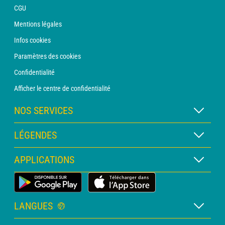
CGU
Mentions légales
Infos cookies
Paramètres des cookies
Confidentialité
Afficher le centre de confidentialité
NOS SERVICES
Abonnement METEO Xpert
LÉGENDES
Abonnement METEO PRO
Légende des cartes
APPLICATIONS
Consultation avec un prévisionniste
Légende des pictogrammes
Bulletin PRO
Application Météo Terrestre
Glossaire
Alertes
LANGUES
Certificats d'intempéries