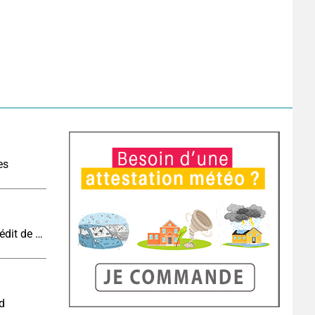
es
Vague de chaleur et canicule : vers un record inédit de chaleur durable en France
nd