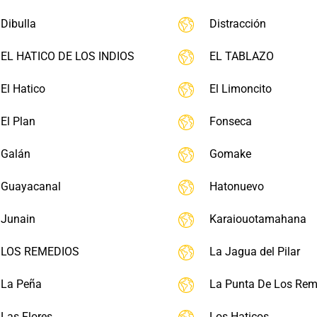
Dibulla
Distracción
EL HATICO DE LOS INDIOS
EL TABLAZO
El Hatico
El Limoncito
El Plan
Fonseca
Galán
Gomake
Guayacanal
Hatonuevo
Junain
Karaiouotamahana
LOS REMEDIOS
La Jagua del Pilar
La Peña
La Punta De Los Rem
Las Flores
Los Haticos