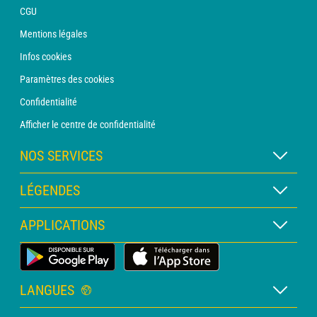
CGU
Mentions légales
Infos cookies
Paramètres des cookies
Confidentialité
Afficher le centre de confidentialité
NOS SERVICES
Abonnement METEO Xpert
LÉGENDES
Abonnement METEO PRO
Légende des cartes
APPLICATIONS
Consultation avec un prévisionniste
Légende des pictogrammes
Bulletin PRO
Application Météo Terrestre
Glossaire
Alertes
LANGUES
Certificats d'intempéries