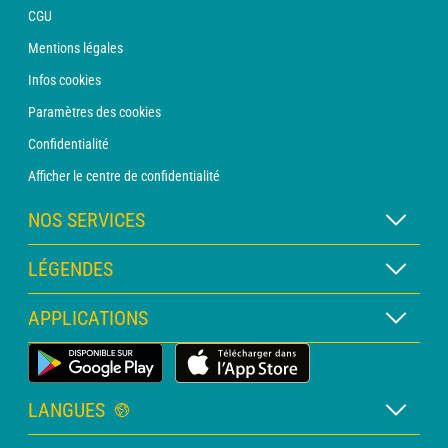
CGU
Mentions légales
Infos cookies
Paramètres des cookies
Confidentialité
Afficher le centre de confidentialité
NOS SERVICES
Abonnement METEO Xpert
LÉGENDES
Abonnement METEO PRO
Légende des cartes
APPLICATIONS
Consultation avec un prévisionniste
Légende des pictogrammes
Bulletin PRO
Application Météo Terrestre
Glossaire
Alertes
LANGUES
Certificats d'intempéries