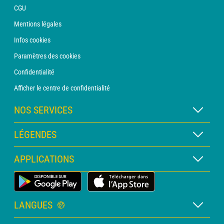
CGU
Mentions légales
Infos cookies
Paramètres des cookies
Confidentialité
Afficher le centre de confidentialité
NOS SERVICES
Abonnement METEO Xpert
LÉGENDES
Abonnement METEO PRO
Légende des cartes
APPLICATIONS
Consultation avec un prévisionniste
Légende des pictogrammes
Bulletin PRO
Application Météo Terrestre
Glossaire
Alertes
LANGUES
Certificats d'intempéries