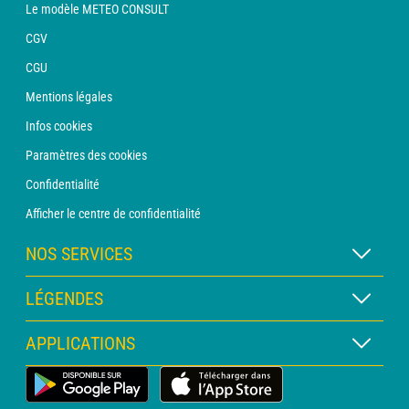
Le modèle METEO CONSULT
CGV
CGU
Mentions légales
Infos cookies
Paramètres des cookies
Confidentialité
Afficher le centre de confidentialité
NOS SERVICES
Abonnement METEO Xpert
LÉGENDES
Abonnement METEO PRO
Légende des cartes
APPLICATIONS
Consultation avec un prévisionniste
Légende des pictogrammes
Bulletin PRO
Application Météo Terrestre
Glossaire