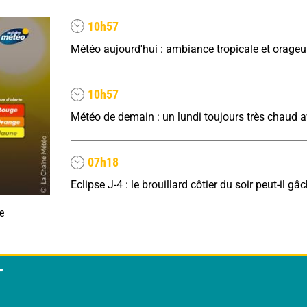
10h57
10h57
07h18
ne
T