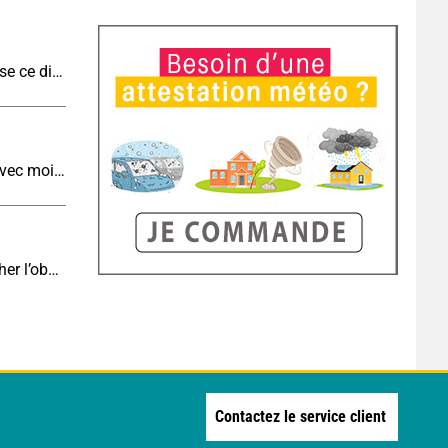
Météo aujourd'hui : ambiance tropicale et orageuse ce dimanche
Météo de demain : un lundi toujours très chaud avec moins d'orages qu'aujourd'hui
Eclipse J-4 : le brouillard côtier du soir peut-il gâcher l’observation de l’éclipse à la plage ?
Contactez le service client