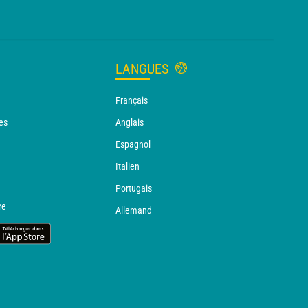
LANGUES
Français
es
Anglais
Espagnol
Italien
Portugais
re
Allemand