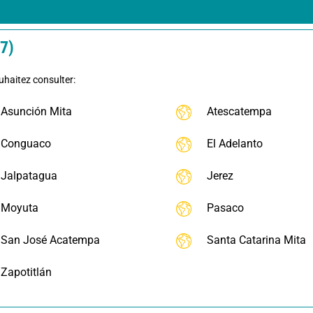
7)
uhaitez consulter:
Asunción Mita
Atescatempa
Conguaco
El Adelanto
Jalpatagua
Jerez
Moyuta
Pasaco
San José Acatempa
Santa Catarina Mita
Zapotitlán