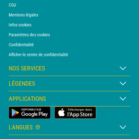
CGU
Mentions légales
Infos cookies
Paramètres des cookies
Confidentialité
Afficher le centre de confidentialité
NOS SERVICES
Abonnement METEO Xpert
LÉGENDES
Abonnement METEO PRO
Légende des cartes
APPLICATIONS
Consultation avec un prévisionniste
Légende des pictogrammes
Bulletin PRO
Application Météo Terrestre
Glossaire
Alertes
LANGUES
Certificats d'intempéries