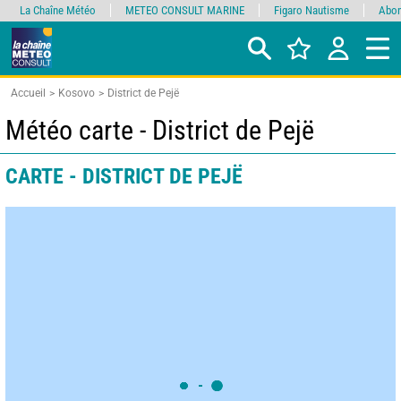
La Chaîne Météo
METEO CONSULT MARINE
Figaro Nautisme
Abon
Accueil
Kosovo
District de Pejë
Météo carte - District de Pejë
CARTE - DISTRICT DE PEJË