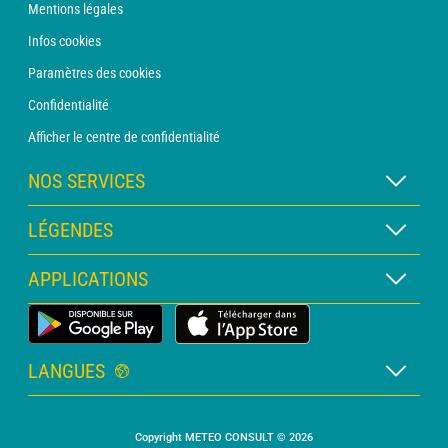
Mentions légales
Infos cookies
Paramètres des cookies
Confidentialité
Afficher le centre de confidentialité
NOS SERVICES
Abonnement METEO Xpert
LÉGENDES
Abonnement METEO PRO
Légende des cartes
APPLICATIONS
Consultation avec un prévisionniste
Légende des pictogrammes
Bulletin PRO
Application Météo Terrestre
Glossaire
Alertes
LANGUES
Certificats d'intempéries
Français
Relevés sur mesure
Copyright METEO CONSULT © 2026