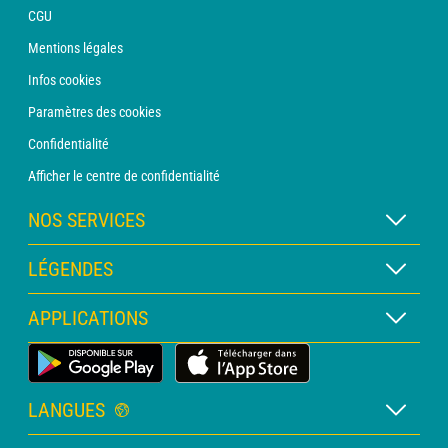
CGU
Mentions légales
Infos cookies
Paramètres des cookies
Confidentialité
Afficher le centre de confidentialité
NOS SERVICES
Abonnement METEO Xpert
LÉGENDES
Abonnement METEO PRO
Légende des cartes
APPLICATIONS
Consultation avec un prévisionniste
Légende des pictogrammes
Bulletin PRO
Application Météo Terrestre
Glossaire
Alertes
LANGUES
Certificats d'intempéries