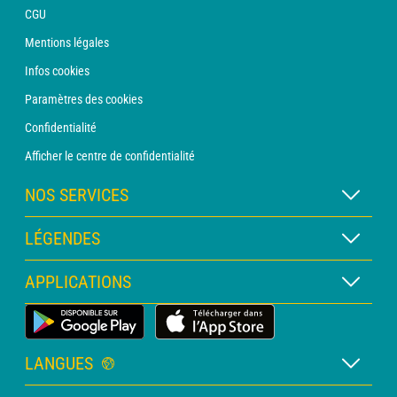
CGU
Mentions légales
Infos cookies
Paramètres des cookies
Confidentialité
Afficher le centre de confidentialité
NOS SERVICES
Abonnement METEO Xpert
LÉGENDES
Abonnement METEO PRO
Légende des cartes
APPLICATIONS
Consultation avec un prévisionniste
Légende des pictogrammes
Bulletin PRO
Application Météo Terrestre
Glossaire
Alertes
LANGUES
Certificats d'intempéries