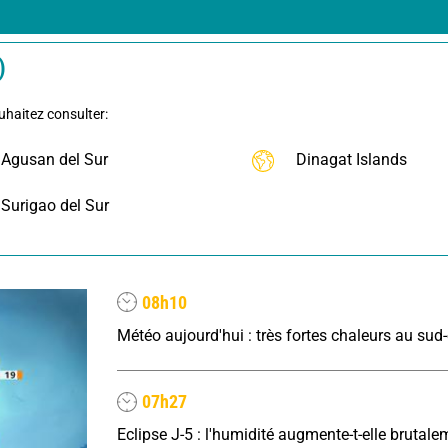
)
uhaitez consulter:
Agusan del Sur
Dinagat Islands
Surigao del Sur
08h10
07h27