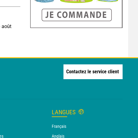
5 août
Contactez le service client
LANGUES
Français
es
Anglais