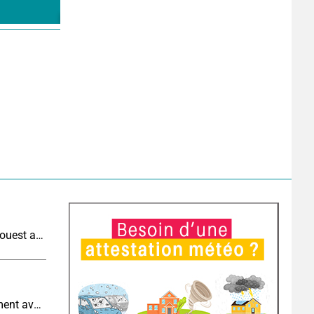
Météo aujourd'hui : très fortes chaleurs au sud-ouest avant des orages, jusqu'à 39°C
Eclipse J-5 : l'humidité augmente-t-elle brutalement avec la chute de température pendant l'éclipse du 12 août ?