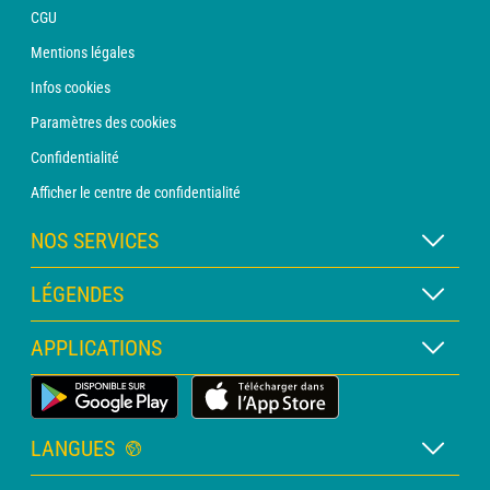
CGU
Mentions légales
Infos cookies
Paramètres des cookies
Confidentialité
Afficher le centre de confidentialité
NOS SERVICES
Abonnement METEO Xpert
LÉGENDES
Abonnement METEO PRO
Légende des cartes
APPLICATIONS
Consultation avec un prévisionniste
Légende des pictogrammes
Bulletin PRO
Application Météo Terrestre
Glossaire
Alertes
LANGUES
Certificats d'intempéries