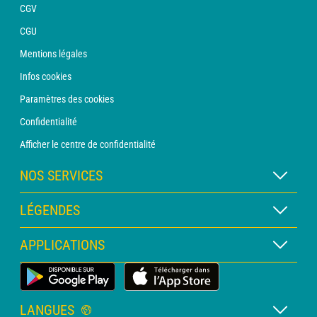
CGV
CGU
Mentions légales
Infos cookies
Paramètres des cookies
Confidentialité
Afficher le centre de confidentialité
NOS SERVICES
Abonnement METEO Xpert
LÉGENDES
Abonnement METEO PRO
Légende des cartes
APPLICATIONS
Consultation avec un prévisionniste
Légende des pictogrammes
Bulletin PRO
Application Météo Terrestre
Glossaire
Alertes
LANGUES