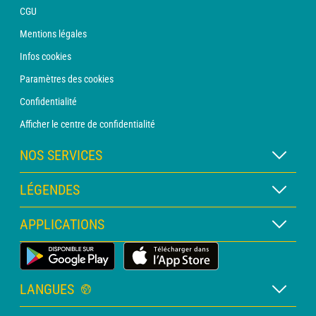
CGU
Mentions légales
Infos cookies
Paramètres des cookies
Confidentialité
Afficher le centre de confidentialité
NOS SERVICES
Abonnement METEO Xpert
LÉGENDES
Abonnement METEO PRO
Légende des cartes
APPLICATIONS
Consultation avec un prévisionniste
Légende des pictogrammes
Bulletin PRO
Application Météo Terrestre
Glossaire
Alertes
LANGUES
Certificats d'intempéries