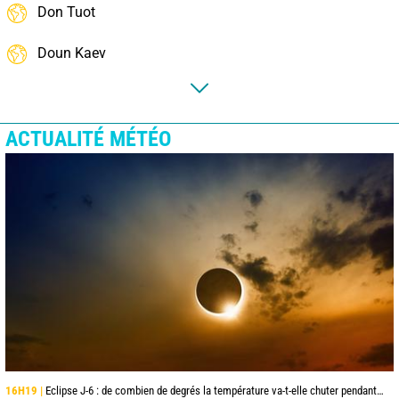
Don Tuot
Doun Kaev
ACTUALITÉ MÉTÉO
16H19 |
Eclipse J-6 : de combien de degrés la température va-t-elle chuter pendant l'éclipse du 12 août ?