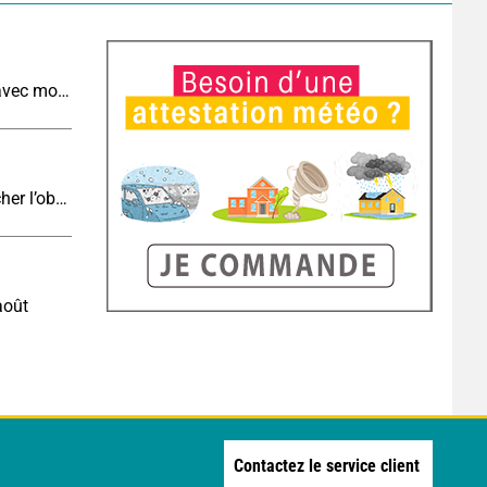
Météo de demain : un lundi toujours très chaud avec moins d'orages qu'aujourd'hui
Eclipse J-4 : le brouillard côtier du soir peut-il gâcher l’observation de l’éclipse à la plage ?
août
Contactez le service client