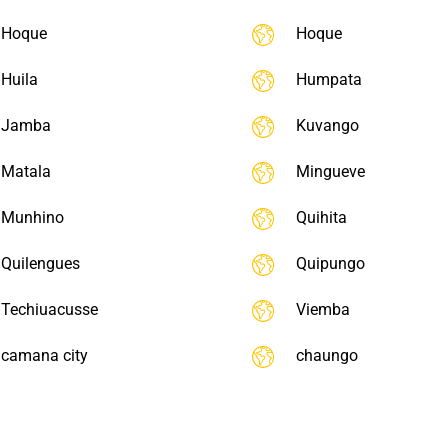
Hoque
Hoque
Huila
Humpata
Jamba
Kuvango
Matala
Mingueve
Munhino
Quihita
Quilengues
Quipungo
Techiuacusse
Viemba
camana city
chaungo