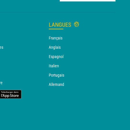
LANGUES
Français
es
Anglais
Espagnol
Italien
Portugais
re
Allemand