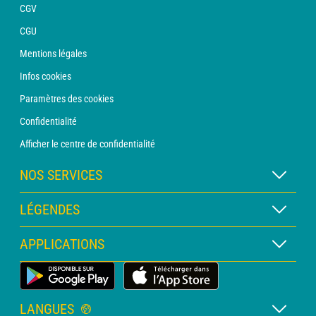
CGV
CGU
Mentions légales
Infos cookies
Paramètres des cookies
Confidentialité
Afficher le centre de confidentialité
NOS SERVICES
Abonnement METEO Xpert
LÉGENDES
Abonnement METEO PRO
Légende des cartes
APPLICATIONS
Consultation avec un prévisionniste
Légende des pictogrammes
Bulletin PRO
Application Météo Terrestre
Glossaire
Alertes
LANGUES