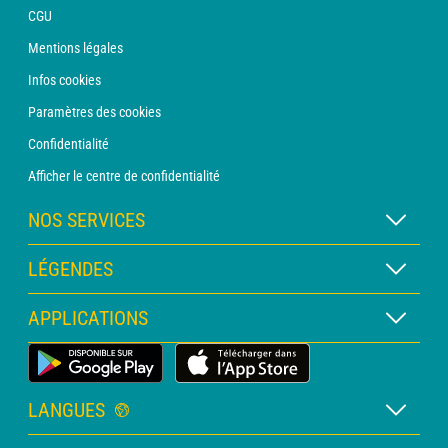
CGU
Mentions légales
Infos cookies
Paramètres des cookies
Confidentialité
Afficher le centre de confidentialité
NOS SERVICES
Abonnement METEO Xpert
LÉGENDES
Abonnement METEO PRO
Légende des cartes
APPLICATIONS
Consultation avec un prévisionniste
Légende des pictogrammes
Bulletin PRO
Application Météo Terrestre
Glossaire
Alertes
LANGUES
Certificats d'intempéries