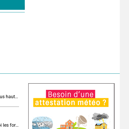
Incendies dans le Sud-Est : la situation reste sous haute surveillance
Vers une cinquième vague de chaleur : pourquoi les fortes chaleurs vont rapidement revenir en France