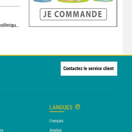
Risque allergique ce jeudi : les concentrations polliniques restent élevées au nord
Contactez le service client
LANGUES
Français
es
Anglais