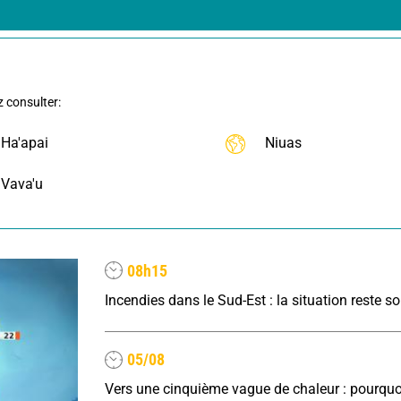
z consulter:
Ha'apai
Niuas
Vava'u
08h15
05/08