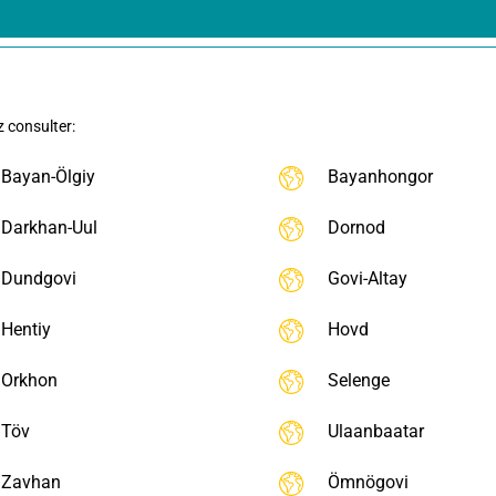
z consulter:
Bayan-Ölgiy
Bayanhongor
Darkhan-Uul
Dornod
Dundgovi
Govi-Altay
Hentiy
Hovd
Orkhon
Selenge
Töv
Ulaanbaatar
Zavhan
Ömnögovi