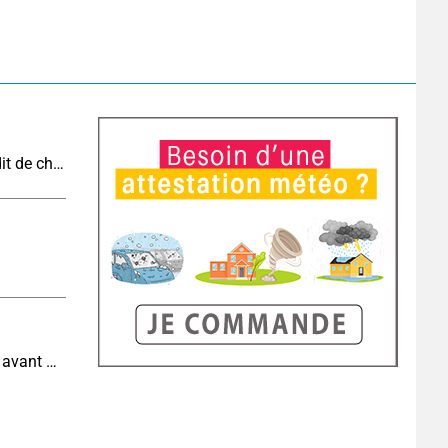
Vague de chaleur et canicule : vers un record inédit de chaleur durable en France
Météo demain : très fortes chaleurs au sud-ouest avant des orages, jusqu'à 39°C