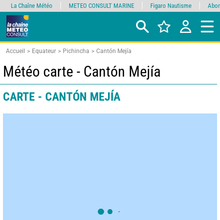
La Chaîne Météo
METEO CONSULT MARINE
Figaro Nautisme
Abon
Accueil
Equateur
Pichincha
Cantón Mejía
Météo carte - Cantón Mejía
CARTE - CANTÓN MEJÍA