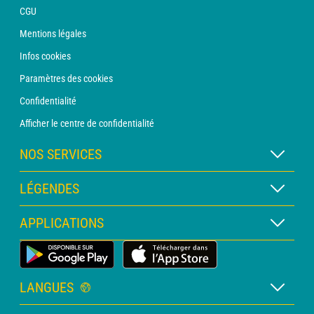
CGU
Mentions légales
Infos cookies
Paramètres des cookies
Confidentialité
Afficher le centre de confidentialité
NOS SERVICES
Abonnement METEO Xpert
LÉGENDES
Abonnement METEO PRO
Légende des cartes
APPLICATIONS
Consultation avec un prévisionniste
Légende des pictogrammes
Bulletin PRO
Application Météo Terrestre
Glossaire
Alertes
LANGUES
Certificats d'intempéries