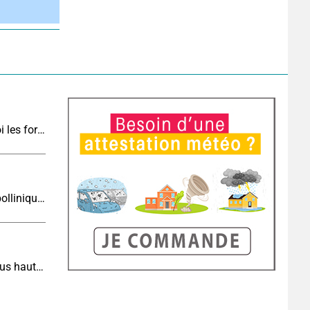
Vers une cinquième vague de chaleur : pourquoi les fortes chaleurs vont rapidement revenir en France
Risque allergique ce jeudi : les concentrations polliniques restent élevées au nord
Incendies dans le Sud-Est : la situation reste sous haute surveillance