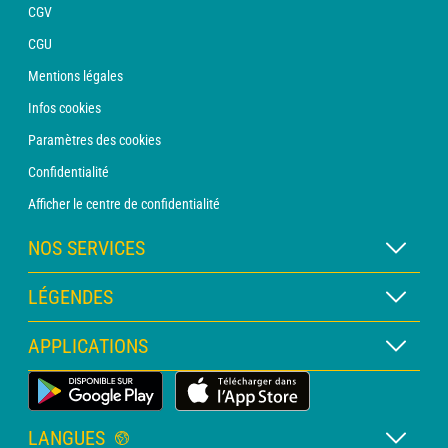
CGV
CGU
Mentions légales
Infos cookies
Paramètres des cookies
Confidentialité
Afficher le centre de confidentialité
NOS SERVICES
Abonnement METEO Xpert
LÉGENDES
Abonnement METEO PRO
Légende des cartes
APPLICATIONS
Consultation avec un prévisionniste
Légende des pictogrammes
Bulletin PRO
Application Météo Terrestre
Glossaire
Alertes
LANGUES