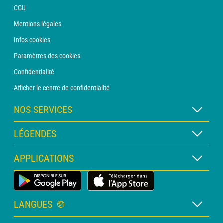
CGU
Mentions légales
Infos cookies
Paramètres des cookies
Confidentialité
Afficher le centre de confidentialité
NOS SERVICES
Abonnement METEO Xpert
LÉGENDES
Abonnement METEO PRO
Légende des cartes
APPLICATIONS
Consultation avec un prévisionniste
Légende des pictogrammes
Bulletin PRO
Application Météo Terrestre
Glossaire
Alertes
LANGUES
Certificats d'intempéries