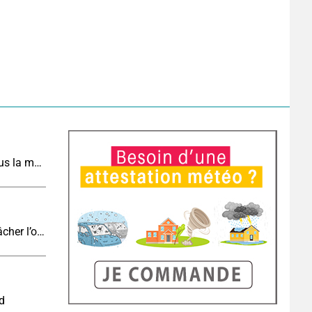
Météo de demain : un dimanche très chaud, sous la menace de quelques orages
Eclipse J-4 : le brouillard côtier du soir peut-il gâcher l’observation de l’éclipse à la plage ?
nd