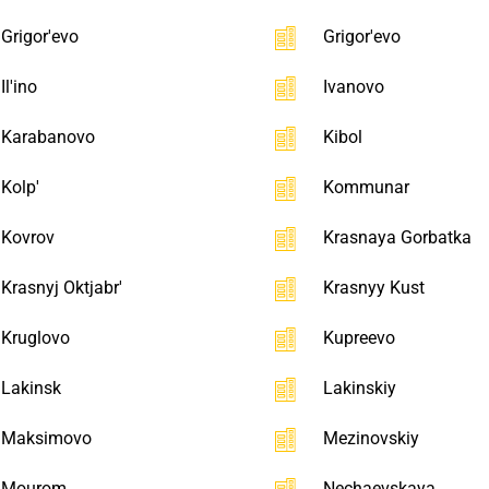
Grigor'evo
Grigor'evo
Il'ino
Ivanovo
Karabanovo
Kibol
Kolp'
Kommunar
Kovrov
Krasnaya Gorbatka
Krasnyj Oktjabr'
Krasnyy Kust
Kruglovo
Kupreevo
Lakinsk
Lakinskiy
Maksimovo
Mezinovskiy
Mourom
Nechaevskaya