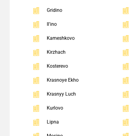
Gridino
Il'ino
Kameshkovo
Kirzhach
Kosterevo
Krasnoye Ekho
Krasnyy Luch
Kurlovo
Lipna
Mosino