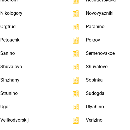
Nikologory
Novovyazniki
Orgtrud
Parahino
Petouchki
Pokrov
Sanino
Semenovskoe
Shuvalovo
Shuvalovo
Sinzhany
Sobinka
Strunino
Sudogda
Ugor
Ulyahino
Velikodvorskij
Verizino