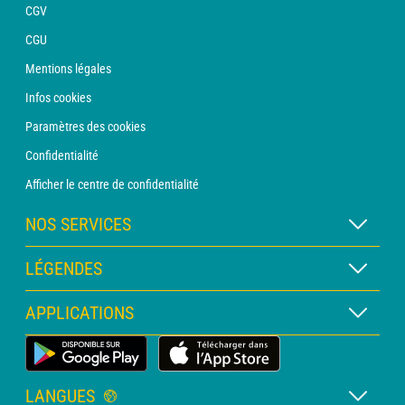
CGV
CGU
Mentions légales
Infos cookies
Paramètres des cookies
Confidentialité
Afficher le centre de confidentialité
NOS SERVICES
Abonnement METEO Xpert
LÉGENDES
Abonnement METEO PRO
Légende des cartes
APPLICATIONS
Consultation avec un prévisionniste
Légende des pictogrammes
Bulletin PRO
Application Météo Terrestre
Glossaire
Alertes
LANGUES