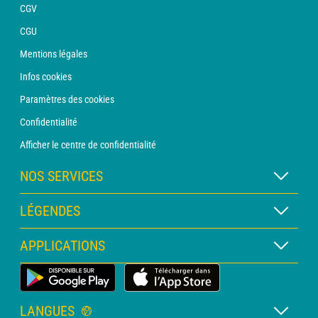
CGV
CGU
Mentions légales
Infos cookies
Paramètres des cookies
Confidentialité
Afficher le centre de confidentialité
NOS SERVICES
Abonnement METEO Xpert
LÉGENDES
Abonnement METEO PRO
Légende des cartes
APPLICATIONS
Consultation avec un prévisionniste
Légende des pictogrammes
Bulletin PRO
Application Météo Terrestre
Glossaire
Alertes
LANGUES