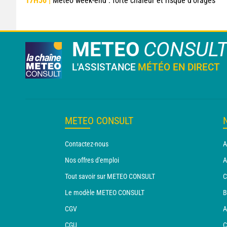
17H56 |
Météo week-end : forte chaleur et risque d'orages
METEO
CONSUL
L'ASSISTANCE
MÉTÉO EN DIRECT
METEO CONSULT
Contactez-nous
A
Nos offres d'emploi
A
Tout savoir sur METEO CONSULT
C
Le modèle METEO CONSULT
B
CGV
A
CGU
C