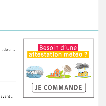
Vague de chaleur et canicule : vers un record inédit de chaleur durable en France
Météo demain : très fortes chaleurs au sud-ouest avant des orages, jusqu'à 39°C