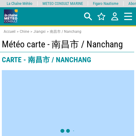
La Chaîne Météo
METEO CONSULT MARINE
Figaro Nautisme
Abon
Accueil
Chine
Jiangxi
南昌市 / Nanchang
Météo carte - 南昌市 / Nanchang
CARTE - 南昌市 / NANCHANG