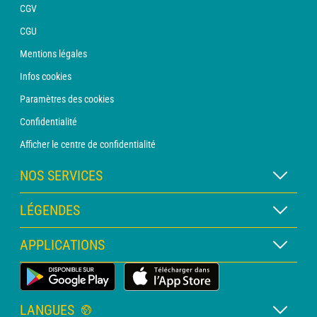
CGV
CGU
Mentions légales
Infos cookies
Paramètres des cookies
Confidentialité
Afficher le centre de confidentialité
NOS SERVICES
Abonnement METEO Xpert
LÉGENDES
Abonnement METEO PRO
Légende des cartes
APPLICATIONS
Consultation avec un prévisionniste
Légende des pictogrammes
Bulletin PRO
Application Météo Terrestre
Glossaire
Alertes
LANGUES