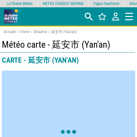
La Chaîne Météo
METEO CONSULT MARINE
Figaro Nautisme
Abon
Accueil
Chine
Shaanxi
延安市 (Yan'an)
Météo carte - 延安市 (Yan'an)
CARTE - 延安市 (YAN'AN)