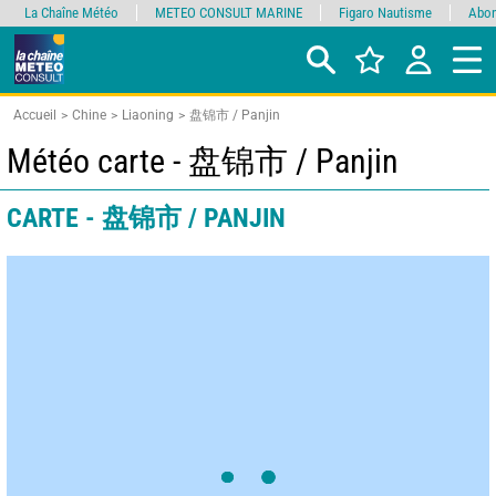
La Chaîne Météo
METEO CONSULT MARINE
Figaro Nautisme
Abon
Accueil
Chine
Liaoning
盘锦市 / Panjin
Météo carte - 盘锦市 / Panjin
CARTE - 盘锦市 / PANJIN