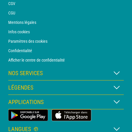
CGV
CGU
Mentions légales
Infos cookies
Paramètres des cookies
Confidentialité
Afficher le centre de confidentialité
NOS SERVICES
Abonnement METEO Xpert
LÉGENDES
Abonnement METEO PRO
Légende des cartes
APPLICATIONS
Consultation avec un prévisionniste
Légende des pictogrammes
Bulletin PRO
Application Météo Terrestre
Glossaire
Alertes
LANGUES