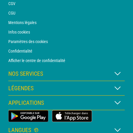
CGV
CGU
Mentions légales
Infos cookies
Paramètres des cookies
Confidentialité
Afficher le centre de confidentialité
NOS SERVICES
Abonnement METEO Xpert
LÉGENDES
Abonnement METEO PRO
Légende des cartes
APPLICATIONS
Consultation avec un prévisionniste
Légende des pictogrammes
Bulletin PRO
Application Météo Terrestre
Glossaire
Alertes
LANGUES