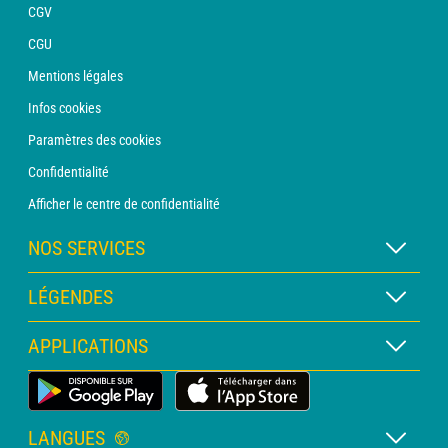
CGV
CGU
Mentions légales
Infos cookies
Paramètres des cookies
Confidentialité
Afficher le centre de confidentialité
NOS SERVICES
Abonnement METEO Xpert
LÉGENDES
Abonnement METEO PRO
Légende des cartes
APPLICATIONS
Consultation avec un prévisionniste
Légende des pictogrammes
Bulletin PRO
Application Météo Terrestre
Glossaire
Alertes
LANGUES