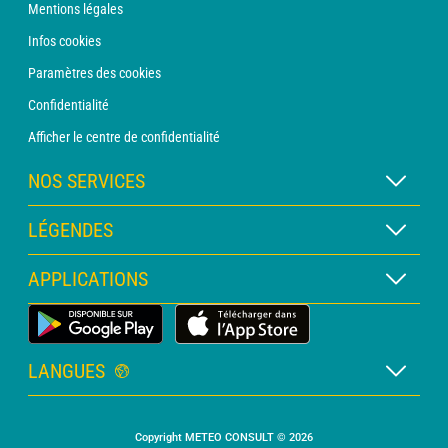
Mentions légales
Infos cookies
Paramètres des cookies
Confidentialité
Afficher le centre de confidentialité
NOS SERVICES
Abonnement METEO Xpert
LÉGENDES
Abonnement METEO PRO
Légende des cartes
APPLICATIONS
Consultation avec un prévisionniste
Légende des pictogrammes
Bulletin PRO
Application Météo Terrestre
Glossaire
Alertes
LANGUES
Certificats d'intempéries
Français
Relevés sur mesure
Copyright METEO CONSULT © 2026