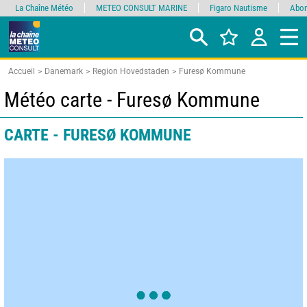
La Chaîne Météo
METEO CONSULT MARINE
Figaro Nautisme
Abon
Accueil
Danemark
Region Hovedstaden
Furesø Kommune
Météo carte - Furesø Kommune
CARTE - FURESØ KOMMUNE