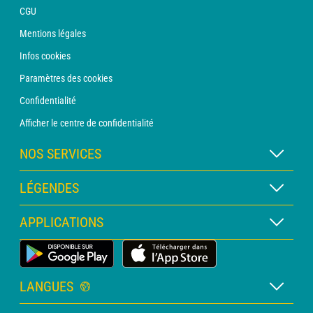
CGU
Mentions légales
Infos cookies
Paramètres des cookies
Confidentialité
Afficher le centre de confidentialité
NOS SERVICES
Abonnement METEO Xpert
LÉGENDES
Abonnement METEO PRO
Légende des cartes
APPLICATIONS
Consultation avec un prévisionniste
Légende des pictogrammes
Bulletin PRO
Application Météo Terrestre
Glossaire
Alertes
LANGUES
Certificats d'intempéries