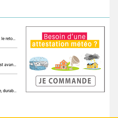
Orages ce week-end : les régions à risque avant le retour de la canicule
Météo demain : très fortes chaleurs au sud-ouest avant des orages, jusqu'à 39°C
Cinquième canicule de l’été : un épisode intense, durable et étendu la semaine prochaine