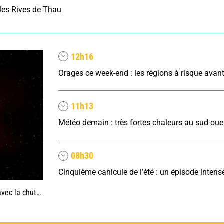
les Rives de Thau
12h16
11h13
08h30
éclipse du 12 août ?