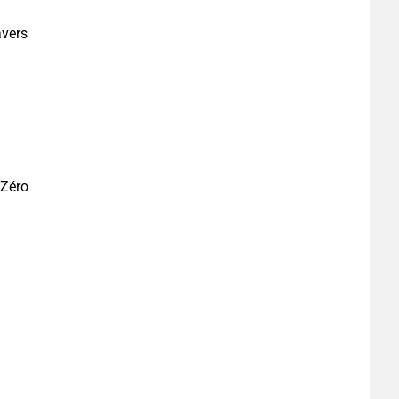
avers
 Zéro