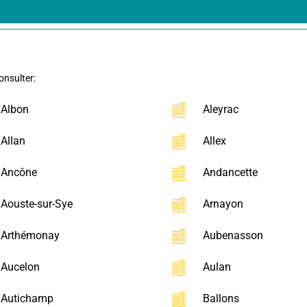
onsulter:
Albon
Aleyrac
Allan
Allex
Ancône
Andancette
Aouste-sur-Sye
Arnayon
Arthémonay
Aubenasson
Aucelon
Aulan
Autichamp
Ballons