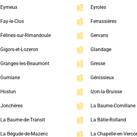
Eymeux
Eyroles
Fay-le-Clos
Ferrassières
Félines-sur-Rimandoule
Gervans
Gigors-et-Lozeron
Glandage
Granges-les-Beaumont
Gresse
Gumiane
Génissieux
Hostun
Izon-la-Bruisse
Jonchères
La Baume-Cornillane
La Baume-de-Transit
La Bâtie-Rolland
La Bégude-de-Mazenc
La Chapelle-en-Verco