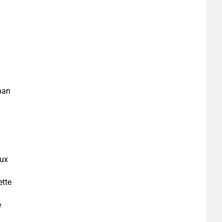
nan
ux
ette
e