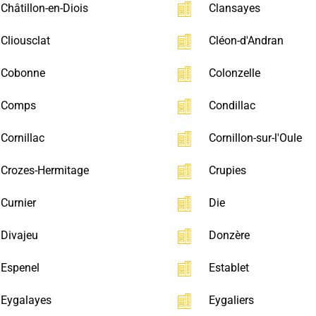
Châtillon-en-Diois
Clansayes
Cliousclat
Cléon-d'Andran
Cobonne
Colonzelle
Comps
Condillac
Cornillac
Cornillon-sur-l'Oule
Crozes-Hermitage
Crupies
Curnier
Die
Divajeu
Donzère
Espenel
Establet
Eygalayes
Eygaliers