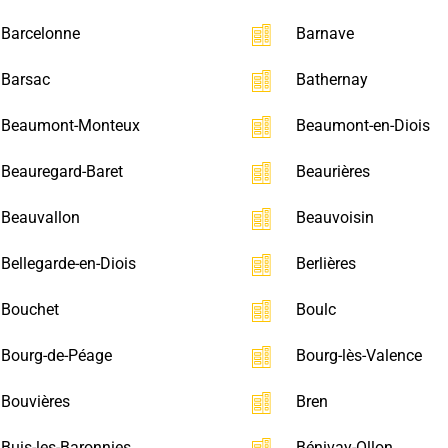
Barcelonne
Barnave
Barsac
Bathernay
Beaumont-Monteux
Beaumont-en-Diois
Beauregard-Baret
Beaurières
Beauvallon
Beauvoisin
Bellegarde-en-Diois
Berlières
Bouchet
Boulc
Bourg-de-Péage
Bourg-lès-Valence
Bouvières
Bren
Buis-les-Baronnies
Bénivay-Ollon