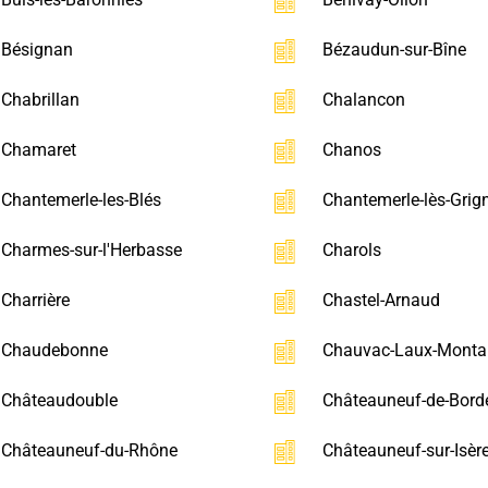
Bésignan
Bézaudun-sur-Bîne
Chabrillan
Chalancon
Chamaret
Chanos
Chantemerle-les-Blés
Chantemerle-lès-Grig
Charmes-sur-l'Herbasse
Charols
Charrière
Chastel-Arnaud
Chaudebonne
Chauvac-Laux-Monta
Châteaudouble
Châteauneuf-de-Bord
Châteauneuf-du-Rhône
Châteauneuf-sur-Isèr